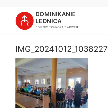
Przejdź
do
DOMINIKANIE
treści
LEDNICA
DOM ŚW. TOMASZA Z AKWINU
IMG_20241012_103822