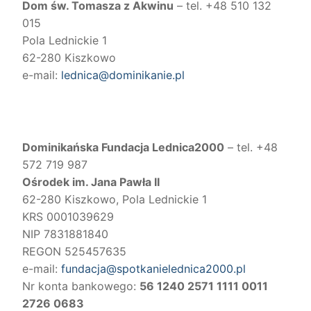
Dom św. Tomasza z Akwinu
– tel. +48 510 132
015
Pola Lednickie 1
62-280 Kiszkowo
e-mail:
lednica@dominikanie.pl
Dominikańska Fundacja Lednica2000
– tel. +48
572 719 987
Ośrodek im. Jana Pawła II
62-280 Kiszkowo, Pola Lednickie 1
KRS 0001039629
NIP 7831881840
REGON 525457635
e-mail:
fundacja@spotkanielednica2000.pl
Nr konta bankowego:
56 1240 2571 1111 0011
2726 0683