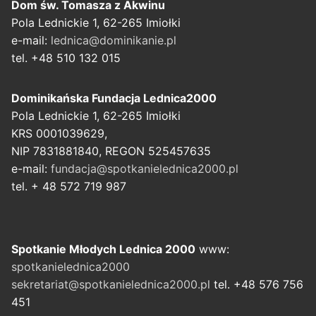
Dom św. Tomasza z Akwinu
Pola Lednickie 1, 62-265 Imiołki
e-mail:
lednica@dominikanie.pl
tel. +48 510 132 015
Dominikańska Fundacja Lednica2000
Pola Lednickie 1, 62-265 Imiołki
KRS 0001039629,
NIP 7831881840, REGON 525457635
e-mail:
fundacja@spotkanielednica2000.pl
tel. + 48 572 719 987
Spotkanie Młodych Lednica 2000
www:
spotkanielednica2000
sekretariat@spotkanielednica2000.pl
tel. +48 576 756
451