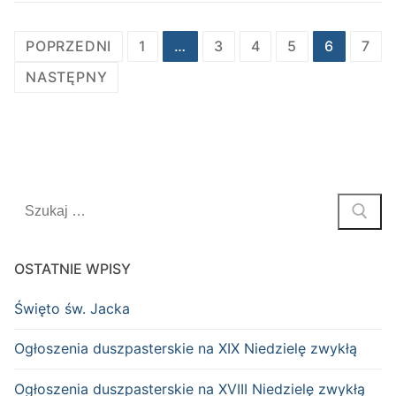
Stronicowanie
POPRZEDNI
1
…
3
4
5
6
7
wpisów
NASTĘPNY
Szukaj:
OSTATNIE WPISY
Święto św. Jacka
Ogłoszenia duszpasterskie na XIX Niedzielę zwykłą
Ogłoszenia duszpasterskie na XVIII Niedzielę zwykłą