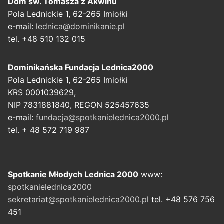
Dom św. Tomasza z Akwinu
Pola Lednickie 1, 62-265 Imiołki
e-mail:
lednica@dominikanie.pl
tel. +48 510 132 015
Dominikańska Fundacja Lednica2000
Pola Lednickie 1, 62-265 Imiołki
KRS 0001039629,
NIP 7831881840, REGON 525457635
e-mail:
fundacja@spotkanielednica2000.pl
tel. + 48 572 719 987
Spotkanie Młodych Lednica 2000
www:
spotkanielednica2000
sekretariat@spotkanielednica2000.pl
tel. +48 576 756
451