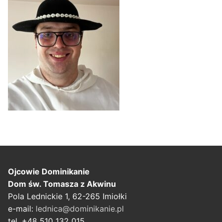
Ojcowie Dominikanie
Dom św. Tomasza z Akwinu
Pola Lednickie 1, 62-265 Imiołki
e-mail:
lednica@dominikanie.pl
tel. +48 510 132 015