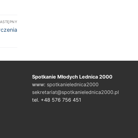
ASTĘPNY
stępny
czenia
is:
Spotkanie Młodych Lednica 2000
www:
spotkanielednica2000
sekretariat@spotkanielednica2000.pl
tel. +48 576 756 451