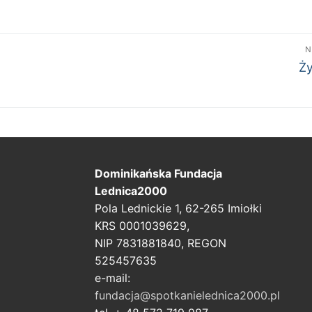
N
Na
Ży
wp
Dominikańska Fundacja
Lednica2000
Pola Lednickie 1, 62-265 Imiołki
KRS 0001039629,
NIP 7831881840, REGON
525457635
e-mail:
fundacja@spotkanielednica2000.pl