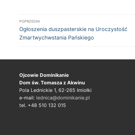
Nawigacja
POPRZEDNI
Poprzedni
wpisu
Ogłoszenia duszpasterskie na Uroczystość
wpis:
Zmartwychwstania Pańskiego
Ojcowie Dominikanie
Dom św. Tomasza z Akwinu
Pola Lednickie 1, 62-265 Imiołki
e-mail:
lednica@dominikanie.pl
tel. +48 510 132 015